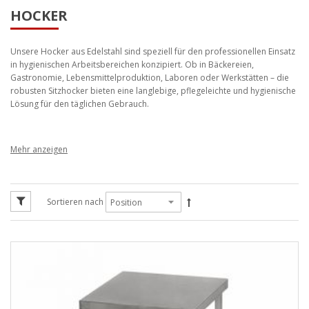
HOCKER
Unsere Hocker aus Edelstahl sind speziell für den professionellen Einsatz
in hygienischen Arbeitsbereichen konzipiert. Ob in Bäckereien,
Gastronomie, Lebensmittelproduktion, Laboren oder Werkstätten – die
robusten Sitzhocker bieten eine langlebige, pflegeleichte und hygienische
Lösung für den täglichen Gebrauch.
Edelstahl Hocker – hygienisch, stabil
& langlebig
Sortieren nach
Unsere Edelstahl-Hocker sind vollständig verschweißt und kommen ohne
Schraubverbindungen aus. Dadurch entstehen keine Schmutzkanten oder
lockeren Bauteile – ideal für hygienisch sensible Bereiche mit hohen
Reinigungsanforderungen.
Robuste Konstruktion für den Dauereinsatz