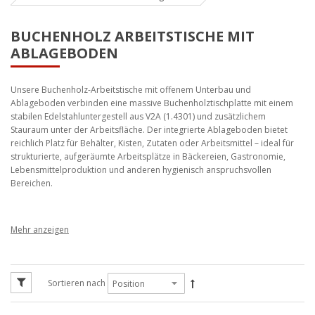
BUCHENHOLZ ARBEITSTISCHE MIT
ABLAGEBODEN
Unsere Buchenholz-Arbeitstische mit offenem Unterbau und
Ablageboden verbinden eine massive Buchenholztischplatte mit einem
stabilen Edelstahluntergestell aus V2A (1.4301) und zusätzlichem
Stauraum unter der Arbeitsfläche. Der integrierte Ablageboden bietet
reichlich Platz für Behälter, Kisten, Zutaten oder Arbeitsmittel – ideal für
strukturierte, aufgeräumte Arbeitsplätze in Bäckereien, Gastronomie,
Lebensmittelproduktion und anderen hygienisch anspruchsvollen
Bereichen.
Buchenholztische mit offenem
Unterbau & Ablageboden
Sortieren nach
Diese Unterkategorie umfasst unsere Arbeitstische mit
Buchenholztischplatte, offenem Unterbau und durchgehendem
Ablageboden. Das Untergestell aus Edelstahl V2A (1.4301) wird in eigener