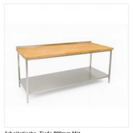
Fertigung hergestellt und ist auf hohe Stabilität, Hygiene und Langlebigkeit
ausgelegt. Die massive Buchenholzplatte bietet eine angenehme, robuste
Arbeitsfläche, während der Ablageboden für zusätzlichen, gut
erreichbaren Stauraum direkt unter dem Tisch sorgt.
Maße & Ausführungen im Überblick
Die Modelle decken verschiedene Längenbereiche ab, sodass sie sich
flexibel in unterschiedliche Raumkonzepte integrieren lassen:
Breiten von 1000 bis 2400 mm sowie 2500 bis 3000 mm
Tiefe: 800 mm
Arbeitshöhen wählbar zwischen 850 und 900 mm
massive Buchenholztischplatte fest auf dem Edelstahluntergestell
montiert
offener Unterbau mit durchgehendem Ablageboden
Damit eignen sich die Tische sowohl als zentrale Arbeitsplätze als auch
als ergänzende Stationen entlang von Wänden oder in Produktionslinien.