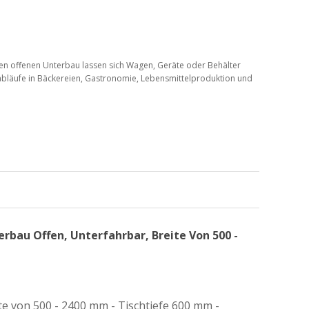
 den offenen Unterbau lassen sich Wagen, Geräte oder Behälter
sabläufe in Bäckereien, Gastronomie, Lebensmittelproduktion und
fenem Unterbau
t, in denen Bewegungsfreiheit, Flexibilität und eine freie
s einfache Unterfahren mit Wagen, Maschinen oder mobilen
 diese Arbeitstische eine außergewöhnlich hohe Stabilität und
rbau Offen, Unterfahrbar, Breite Von 500 -
d lassen sich optimal an Ihre Arbeitsumgebung anpassen:
ite von
500 - 2400 mm
- Tischtiefe
600 mm
-