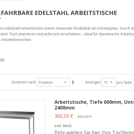
FAHRBARE EDELSTAHL ARBEITSTISCHE
re Edelstahl Arbeitstische bieten maximale Flexibilität am Arbeitsplatz. Durch
r dem Tisch platzieren und jederzeit verschieben – ideal für dynamische Arbeit
n Arbeitsbereichen.
fahrbare Edelstahl Arbeitstische mit of
fahrbaren Arbeitstische aus Edelstahl sind speziell für Arbeitsbereiche konzipier
ng von Geräten eine zentrale Rolle spielen. Der offene Unterbau ermöglicht da
Sortieren nach
Anzeigen
pro Seite
eln – ohne Einschränkung durch Ablageböden oder geschlossene Elemente.
us hochwertigem Edelstahl V2A (1.4301) und überwiegend vollverschweißt, bieten
t – selbst bei intensiver täglicher Nutzung.
Arbeitstische, Tiefe 600mm, Unte
2400mm
 Konfigurationsmöglichkeiten
360,00 €
450,00 €
exkl. MwSt.
hrbaren Edelstahl Arbeitstische sind in zahlreichen Abmessungen erhältlich un
Bitte wählen Sie hier Ihre Tischbre