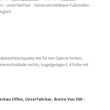
en - unterfahrbar - höhenverstellbare Fußstollen -
öglich
flächige Produktions- und Vorbereitungsbereiche.
ptionen zur Verfügung:
delstahltischplatte mit 50 mm Galerie hinten,
stenschublade rechts, kugelgelagert, 4 Füße mit
mittel schnell neu positioniert werden können.
rbau Offen, Unterfahrbar, Breite Von 500 -