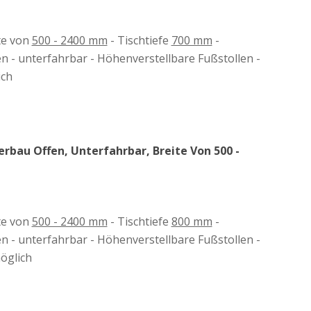
ite von
500 - 2400 mm
- Tischtiefe
700 mm
-
en - unterfahrbar - Höhenverstellbare Fußstollen -
ich
urch sind individuelle Sondermaße, Anpassungen an bestehende
rbau Offen, Unterfahrbar, Breite Von 500 -
 verstärkte Ausführungen oder spezielle Konfigurationen – wir
ibilität, Stabilität und langfristige Wirtschaftlichkeit im
ite von
500 - 2400 mm
- Tischtiefe
800 mm
-
en - unterfahrbar - Höhenverstellbare Fußstollen -
öglich