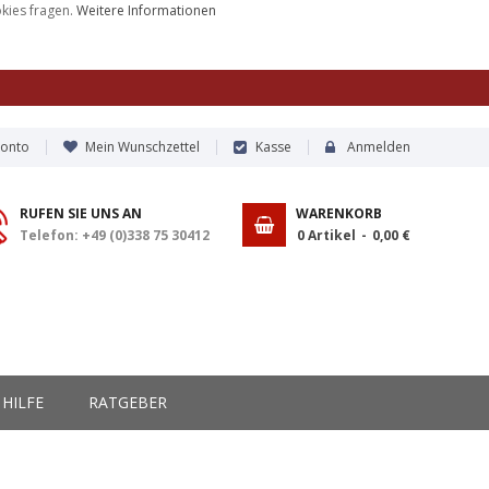
okies fragen.
Weitere Informationen
Konto
Mein Wunschzettel
Kasse
Anmelden
RUFEN SIE UNS AN
WARENKORB
Telefon: +49 (0)338 75 30412
0
Artikel
0,00 €
HILFE
RATGEBER