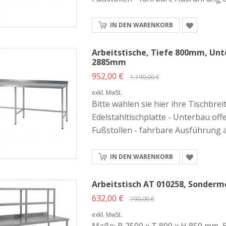
IN DEN WARENKORB
Arbeitstische, Tiefe 800mm, Unte
2885mm
952,00 €
1.190,00 €
exkl. MwSt.
Bitte wählen sie hier ihre Tischbre
Edelstahltischplatte - Unterbau off
Fußstollen - fahrbare Ausführung 
IN DEN WARENKORB
Arbeitstisch AT 010258, Sonderm
632,00 €
790,00 €
exkl. MwSt.