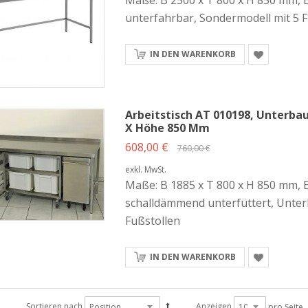
Maße: B 2500 x T 800 x H 850 mm, E
unterfahrbar, Sondermodell mit 5 
IN DEN WARENKORB
Arbeitstisch AT 010198, Unterbau
X Höhe 850 Mm
608,00 €
760,00 €
exkl. MwSt.
Maße: B 1885 x T 800 x H 850 mm, E
schalldämmend unterfüttert, Unter
Fußstollen
IN DEN WARENKORB
Sortieren nach
Anzeigen
pro Seite