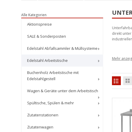
UNTER
Alle Kategorien
Aktionspreise
Unterfahrba
direkt unte
SALE & Sonderposten
industrielle
Edelstahl Abfallsammler & Müllsysteme
Unter
Edelstahl Arbeitstische
Buchenholz Arbeitstische mit
Unsere unter
Edelstahlgestell
Unterstellu
Arbeitsmitt
Wagen & Geräte unter dem Arbeitstisch
Gefertigt a
Langlebigkei
Spültische, Spülen & mehr
Maße &
Zutatenstationen
Zutatenwagen
Die unterfa