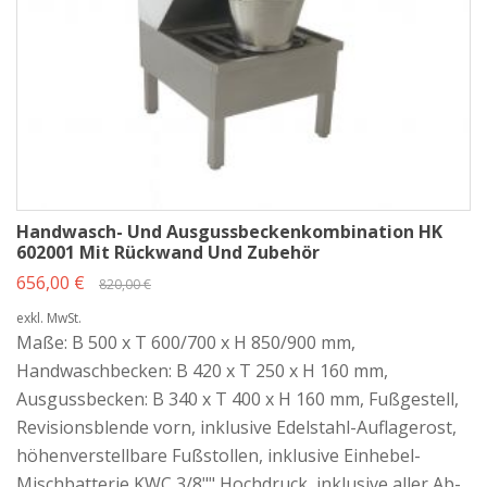
Handtuchspender
Seifenspender
Desinfektionsmittelspender
So entsteht ein kompletter Hygiene-Waschplatz, der alle Anforderungen
moderner Arbeitsstätten erfüllt.
Typische Einsatzbereiche
Handwasch- Und Ausgussbeckenkombination HK
Gastronomie & Großküchen
602001 Mit Rückwand Und Zubehör
Bäckereien & Lebensmittelproduktion
656,00 €
Fleischereien
820,00 €
Kliniken & Arztpraxen
exkl. MwSt.
Labore
Maße: B 500 x T 600/700 x H 850/900 mm,
Handwerks- und Industriebetriebe
Handwaschbecken: B 420 x T 250 x H 160 mm,
Durch die robuste Edelstahlkonstruktion sind alle Modelle
Ausgussbecken: B 340 x T 400 x H 160 mm, Fußgestell,
korrosionsbeständig, langlebig und besonders pflegeleicht – ideal für
Revisionsblende vorn, inklusive Edelstahl-Auflagerost,
dauerhaft hygienische Arbeitsumgebungen.
höhenverstellbare Fußstollen, inklusive Einhebel-
Mischbatterie KWC 3/8"" Hochdruck, inklusive aller Ab-