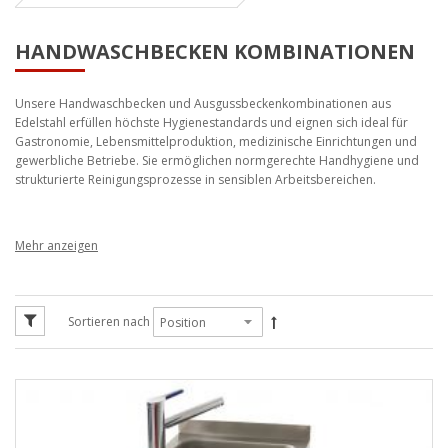
HANDWASCHBECKEN KOMBINATIONEN
Unsere Handwaschbecken und Ausgussbeckenkombinationen aus
Edelstahl erfüllen höchste Hygienestandards und eignen sich ideal für
Gastronomie, Lebensmittelproduktion, medizinische Einrichtungen und
gewerbliche Betriebe. Sie ermöglichen normgerechte Handhygiene und
strukturierte Reinigungsprozesse in sensiblen Arbeitsbereichen.
Handwaschbecken &
Ausgussbeckenkombinationen aus
Edelstahl – hygienische Lösungen für
Sortieren nach
Profis
Handwaschbecken aus Edelstahl sind in vielen Branchen vorgeschrieben
und ein zentraler Bestandteil moderner Hygienekonzepte. Unsere
Modelle sind speziell für den professionellen Einsatz konzipiert und
bieten langlebige, pflegeleichte und hygienisch einwandfreie Lösungen.