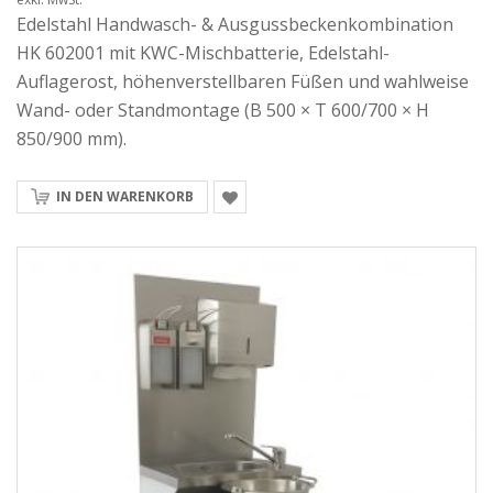
Ausgussbeckenkombinationen
Edelstahl Handwasch- & Ausgussbeckenkombination
HK 602001 mit KWC-Mischbatterie, Edelstahl-
Unsere Kombinationslösungen verbinden ein Handwaschbecken mit
einem separaten Ausgussbecken. Dadurch können Handhygiene und
Auflagerost, höhenverstellbaren Füßen und wahlweise
Reinigungsarbeiten räumlich getrennt durchgeführt werden.
Wand- oder Standmontage (B 500 × T 600/700 × H
Erhältliche Varianten:
850/900 mm).
ohne Rückwand
mit Rückwand
IN DEN WARENKORB
mit integrierter Abfallschublade
zur Wandmontage
Die Rückwand-Modelle ermöglichen eine strukturierte Ausstattung mit
zusätzlichem Hygienezubehör.
Optionales Zubehör für erweiterte
Hygienelösungen
Bei Varianten mit Rückwand (HWA) kann optional weiteres Zubehör
integriert werden: