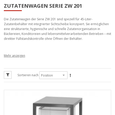
ZUTATENWAGEN SERIE ZW 201
Die Zutatenwagen der Serie ZW 201 sind speziell für 45-Liter-
Zutatenbehälter mit integrierter Sichtscheibe konzipiert. Sie ermöglichen
eine strukturierte, hygienische und schnelle Zutatenorganisation in
Bäckereien, Konditoreien und lebensmittelverarbeitenden Betrieben – mit
direkter Füllstandskontrolle ohne Öffnen der Behälter.
Zutatenwagen Serie ZW 201 – 45
Liter Behälter mit Sichtscheibe
Sortieren nach
Die Serie ZW 201 ist für lebensmittelechte Kunststoffbehälter im Maß 315
× 500 × 300 mm mit einem Volumen von 45 Litern ausgelegt. Die
integrierte Plexiglasscheibe ermöglicht eine schnelle Sichtkontrolle des
Füllstandes – ideal für häufig verwendete Zutaten wie Mehl, Zucker oder
Mischungen.
Varianten & Behälteranordnung