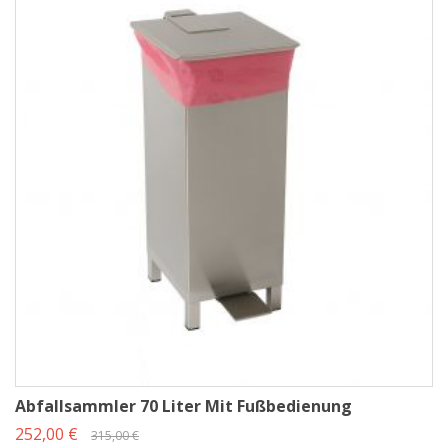
Konstruktion sorgt gleichzeitig für eine lange Lebensdauer und stabilen
Halt auch bei intensiver Nutzung.
Hygienische Deckelbedienung ohne
Handkontakt
Die Fußbedienung ermöglicht einen klaren Vorteil gegenüber
Standardmodellen: Sie erlaubt eine schnelle und hygienische Entsorgung
von Abfällen, ohne die Hände vom laufenden Arbeitsprozess zu lösen.
berührungsarmes Öffnen durch stabilen Edelstahl-Fußhebel
ideal gegen Kreuzkontaminationen in sensiblen Bereichen
Deckel schließt kontrolliert und sicher
optimal für Lebensmittelzonen & Reinraumnähe
Varianten, Deckeloptionen & Volumen
Unsere Abfallsammler mit Fußbedienung sind in mehreren Ausführungen
erhältlich, passend für unterschiedliche Arbeitsumgebungen und
Volumen:
Abfallsammler 70 Liter Mit Fußbedienung
für 70-Liter- oder 120-Liter-Müllsäcke
252,00 €
315,00 €
mit hygienischem Klappdeckel