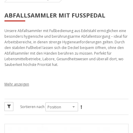
ABFALLSAMMLER MIT FUSSPEDAL
Unsere Abfallsammler mit Fußbedienung aus Edelstahl ermöglichen eine
besonders hygienische und berührungsarme Abfallentsorgung – ideal für
Arbeitsbereiche, in denen strenge Hygieneanforderungen gelten. Durch
den stabilen Fußhebel lassen sich die Deckel bequem öffnen, ohne den
Abfallsammler mit den Händen berühren zu müssen. Perfekt für
Lebensmittelbetriebe, Labore, Gesundheitswesen und überall dort, wo
Sauberkeit höchste Priorität hat.
Abfallsammler mit Fußbedienung –
hygienisch, sicher & effizient
Sortieren nach
Unsere Abfallsammler mit Fußbedienung bestehen vollständig aus
Edelstahl V2A (1.4301) und bieten höchste Hygiene im täglichen Einsatz.
Der stabile Fußhebel ermöglicht ein berührungsloses Öffnen des Deckels
– ein entscheidender Vorteil in Bereichen, in denen Keimübertragung
konsequent vermieden werden muss. Die robuste, verschweißte