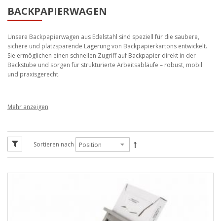
BACKPAPIERWAGEN
Unsere Backpapierwagen aus Edelstahl sind speziell für die saubere,
sichere und platzsparende Lagerung von Backpapierkartons entwickelt.
Sie ermöglichen einen schnellen Zugriff auf Backpapier direkt in der
Backstube und sorgen für strukturierte Arbeitsabläufe – robust, mobil
und praxisgerecht.
Backpapierwagen aus Edelstahl –
geordnete Lagerung für
Backpapierkartons
Sortieren nach
Diese Unterkategorie umfasst unsere Backpapierwagen aus Edelstahl, die
speziell für die Aufnahme von Backpapier in Kartons konzipiert sind. Die
Wagen sind nicht für Rollenware ausgelegt, sondern ausschließlich für
Kartons – ideal für den professionellen Einsatz in Bäckereien und
Backstuben.