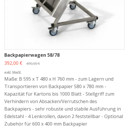
Backstuben mit hohem Backpapierverbrauch
Produktions- und Vorbereitungsbereichen
Betrieben mit mehreren Backpapierformaten
Teil der Hauptkategorie
„Backstubenwagen“
Als Bestandteil der Hauptkategorie
Backstubenwagen
bieten unsere
Backpapierwagen eine spezialisierte Lösung zur strukturierten, sauberen
Backpapierwagen 58/78
und effizienten Lagerung von Backpapierkartons – direkt im
392,00 €
490,00 €
Arbeitsbereich und optimal abgestimmt auf professionelle Backbetriebe.
exkl. MwSt.
Maße: B 595 x T 480 x H 760 mm - zum Lagern und
Transportieren von Backpapier 580 x 780 mm -
Kapazität für Kartons bis 1000 Blatt - Stellgriff zum
Verhindern von Absacken/Verrutschen des
Backpapiers - sehr robuste und stabile Ausführung in
Edelstahl - 4 Lenkrollen, davon 2 feststellbar - Optional
Zubehör für 600 x 400 mm Backpapier