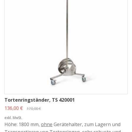
Anforderungen
Unsere Tortenringständer sind in zwei Varianten erhältlich:
einfache Ausführung
– kompakt, übersichtlich und funktional
Ausführung mit 4 Ringehaltern
– für höhere Kapazität und klare
Trennung unterschiedlicher Ringgrößen
Beide Varianten sind stabil ausgeführt und für den täglichen Einsatz in der
Backstube geeignet.
Platzsparendes Design bei hoher Stabilität
Die Tortenringständer sind bewusst schlank konstruiert, um auch bei
begrenztem Platzangebot eingesetzt werden zu können. Gleichzeitig
sorgt die stabile Edelstahlkonstruktion für:
Tortenringständer, TS 420001
sicheren Stand
136,00 €
170,00 €
gleichmäßige Lastverteilung
lange Lebensdauer bei täglicher Nutzung
exkl. MwSt.
Höhe: 1800 mm,
ohne
Gerätehalter, zum Lagern und
Mobil & hygienisch