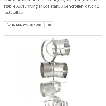
Transportieren von Tortenringen, sehr robuste und
stabile Ausführung in Edelstahl, 3 Lenkrollen, davon 2
Dank der fahrbaren Ausführung lassen sich die Tortenringständer flexibel
feststellbar
im Arbeitsbereich bewegen. Optional stehen folgende Ausstattungen zur
Verfügung:
IN DEN WARENKORB
leichtgängige Rollen für komfortables Handling
Radgehäuse aus Edelstahl
für erhöhte Hygieneanforderungen
Typische Einsatzbereiche
Tortenringständer werden vor allem eingesetzt in:
Konditoreien
Bäckereien mit Feinbackabteilung
Backstuben mit wechselnden Tortenringgrößen
Produktions- und Vorbereitungsbereichen
Teil der Hauptkategorie
„Backstubenwagen“
Als Bestandteil der Hauptkategorie
Backstubenwagen
ergänzen unsere
Tortenringständer das Sortiment um eine spezialisierte, platzsparende