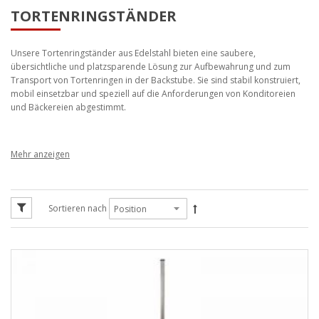
TORTENRINGSTÄNDER
Unsere Tortenringständer aus Edelstahl bieten eine saubere,
übersichtliche und platzsparende Lösung zur Aufbewahrung und zum
Transport von Tortenringen in der Backstube. Sie sind stabil konstruiert,
mobil einsetzbar und speziell auf die Anforderungen von Konditoreien
und Bäckereien abgestimmt.
Tortenringständer aus Edelstahl –
geordnet, mobil & platzsparend
Sortieren nach
Diese Unterkategorie umfasst unsere Tortenringständer aus
hochwertigem Edelstahl, die für die strukturierte Aufbewahrung von
Tortenringen konzipiert sind. Durch die senkrechte Bauweise benötigen
sie nur wenig Stellfläche und sorgen gleichzeitig für einen schnellen Zugriff
auf die benötigten Ringe.
Zwei Ausführungen für unterschiedliche