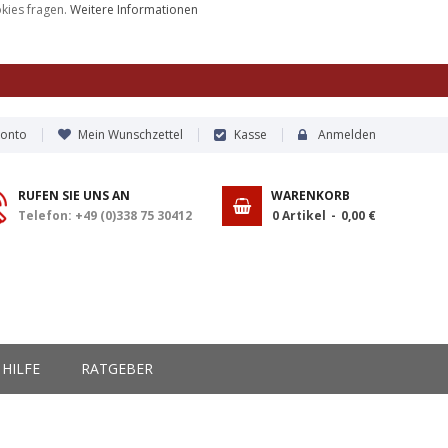
okies fragen.
Weitere Informationen
Konto
Mein Wunschzettel
Kasse
Anmelden
RUFEN SIE UNS AN
WARENKORB
Telefon: +49 (0)338 75 30412
0
Artikel
0,00 €
HILFE
RATGEBER