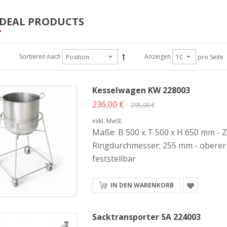
 DEAL PRODUCTS
Sortieren nach
Anzeigen
pro Seite
Kesselwagen KW 228003
236,00 €
295,00 €
exkl. MwSt.
Maße: B 500 x T 500 x H 650 mm - Zw
Ringdurchmesser: 255 mm - oberer 
feststellbar
IN DEN WARENKORB
Sacktransporter SA 224003