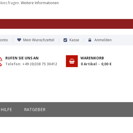
okies fragen.
Weitere Informationen
Konto
Mein Wunschzettel
Kasse
Anmelden
RUFEN SIE UNS AN
WARENKORB
Telefon: +49 (0)338 75 30412
0
Artikel
0,00 €
HILFE
RATGEBER