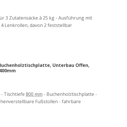
ür 3 Zutatensäcke à 25 kg - Ausführung mit
4 Lenkrollen, davon 2 feststellbar
Buchenholztischplatte, Unterbau Offen,
 2400mm
- Tischtiefe
800 mm
- Buchenholztischplatte -
henverstellbare Fußstollen - fahrbare