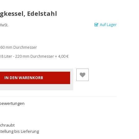
gkessel, Edelstahl
Auf Lager
MwSt.
 - 160 mm Durchmesser
d 18 Liter - 220 mm Durchmesser
+
4,00 €
IN DEN WARENKORB
nbewertungen
schraubt
tellung bis Lieferung