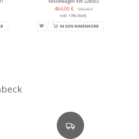
01
Kesselwagen KW 228002
464,00 €
580,00 €
exkl. 19% MwSt.
RB
IN DEN WARENKORB
mbeck