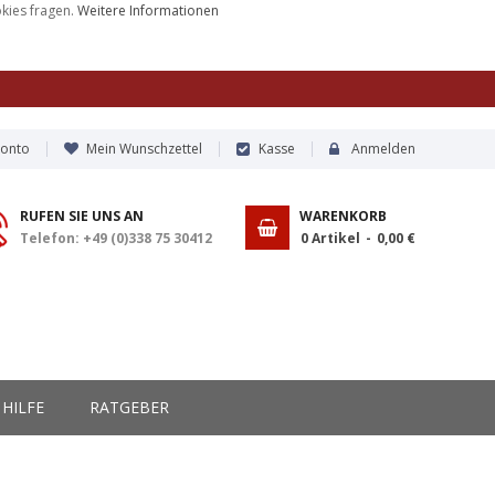
okies fragen.
Weitere Informationen
Konto
Mein Wunschzettel
Kasse
Anmelden
RUFEN SIE UNS AN
WARENKORB
Telefon: +49 (0)338 75 30412
0
Artikel
0,00 €
HILFE
RATGEBER