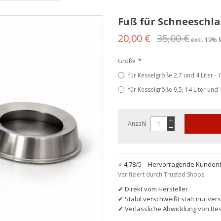
Fuß für Schneeschla
20,00 €
35,00 €
exkl. 19% 
Größe
für Kesselgröße 2,7 und 4 Liter
für Kesselgröße 9,5; 14 Liter un
Anzahl
⭐ 4,78/5 – Hervorragende Kunde
Verifiziert durch Trusted Shops
✔ Direkt vom Hersteller
✔ Stabil verschweißt statt nur ver
✔ Verlässliche Abwicklung von Bes