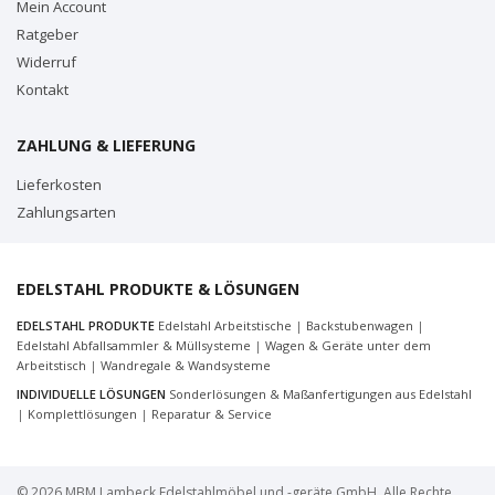
Mein Account
Ratgeber
Widerruf
Kontakt
ZAHLUNG & LIEFERUNG
Lieferkosten
Zahlungsarten
EDELSTAHL PRODUKTE & LÖSUNGEN
EDELSTAHL PRODUKTE
Edelstahl Arbeitstische
|
Backstubenwagen
|
Edelstahl Abfallsammler & Müllsysteme
|
Wagen & Geräte unter dem
Arbeitstisch
|
Wandregale & Wandsysteme
INDIVIDUELLE LÖSUNGEN
Sonderlösungen & Maßanfertigungen aus Edelstahl
|
Komplettlösungen
|
Reparatur & Service
© 2026 MBM Lambeck Edelstahlmöbel und -geräte GmbH. Alle Rechte