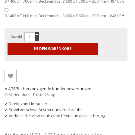
B 1400 x T 700 mm, Beckenmaße: B 600 x T 500 x H 250 mm
+
484,00 €
B 1400 x T 800 mm, Beckenmaße: B 600 x T 600 x H 300 mm
+
848,00 €
Anzahl
IN DEN WARENKORB
⭐ 4,78/5 – Hervorragende Kundenbewertungen
Verifiziert durch Trusted Shops
✔ Direkt vom Hersteller
✔ Stabil verschweißt statt nur verschraubt
✔ Verlässliche Abwicklung von Bestellung bis Lieferung
Breite von
1000 - 1400 mm
, Unterbau offen,