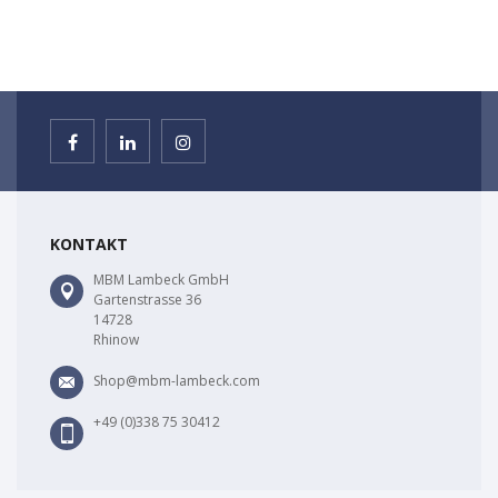
KONTAKT
MBM Lambeck GmbH
Gartenstrasse 36
14728
Rhinow
Shop@mbm-lambeck.com
+49 (0)338 75 30412