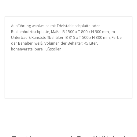
Ausführung wahlweise mit Edelstahltischplatte oder
Buchenholztischplatte, Maße: B 1500 x T 800 x H 900 mm, im
Unterbau 8 Kunststoffbehälter: B 315 x T 500 x H 300 mm, Farbe
der Behälter: weiß, Volumen der Behälter: 45 Liter,
höhenverstellbare Fußstollen