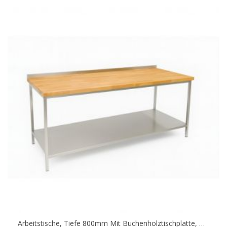
Arbeitstische, Tiefe 800mm Mit Buchenholztischplatte, Unterbau Offen, Ablageboden, Breite Von 1000 - 2400mm